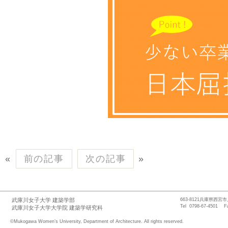
«
前の記事
次の記事
»
武庫川女子大学 建築学部
663-8121兵庫県西宮
Tel 0798-67-4501 F
武庫川女子大学大学院 建築学研究科
©Mukogawa Women’s University, Department of Architecture. All rights reserved.